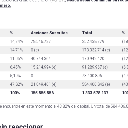
enero.
%
Acciones Suscritas
Total
%
14,74%
78.546.737
252.438.779
(18
14,71%
0 (e)
173.332.714 (e)
(12
11.05%
40.744.364
170.942.420
(12
6,45%
15.214.994 (e)
91.289.967 (e)
(6,
5,19%
0
73.400.896
(4,
47,82%
21.049.461 (e)
584.406.842 (e)
(43
100%
155.555.556
1.333.578.137
10
encuentre en este momento el 43,82% del capital. Un total de 584.406.
in reaccionar.