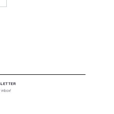
SLETTER
r inbox!