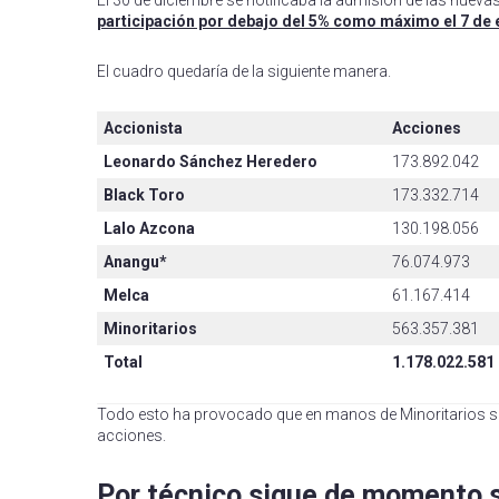
participación por debajo del 5% como máximo el 7 de 
El cuadro quedaría de la siguiente manera.
Accionista
Acciones
Leonardo Sánchez Heredero
173.892.042
Black Toro
173.332.714
Lalo Azcona
130.198.056
Anangu*
76.074.973
Melca
61.167.414
Minoritarios
563.357.381
Total
1.178.022.581
Todo esto ha provocado que en manos de Minoritarios se 
acciones.
Por técnico sigue de momento s