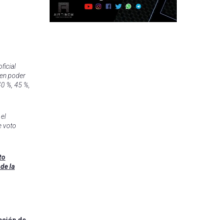
ficial
 en poder
40 %, 45 %,
 el
e voto
to
de la
cción de