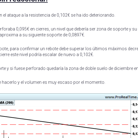
l ataque a la resistencia de 0,102€ se ha ido deteriorando.
rforaba 0,095€ en cierres, un nivel que debería ser zona de soporte y su
proxima a su siguiente soporte de 0,0897€.
rebote, para confirmar un rebote debe superar los últimos máximos decre
cierre este nivel podría escalar de nuevo a 0,102€.
e y si fuese perforado quedaría la zona de doble suelo de diciembre e
 de hacerlo y el volumen es muy escaso por el momento.