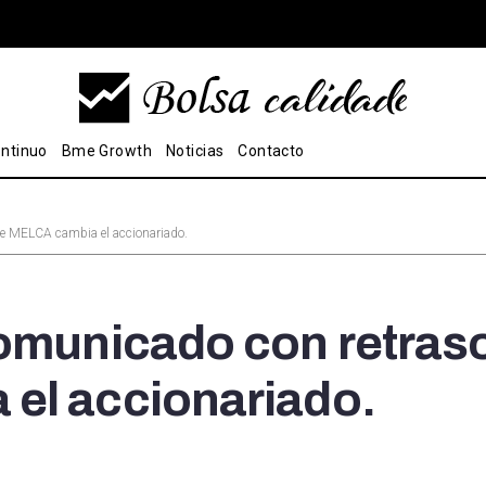
ntinuo
Bme Growth
Noticias
Contacto
de MELCA cambia el accionariado.
comunicado con retras
el accionariado.