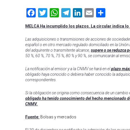
Facebook
Twitter
WhatsApp
Telegram
LinkedIn
Email
Compa
MELCA Ha incumplido los plazos. La circular indica lo 
Las adquisiciones o transmisiones de acciones de sociedade
español o en otro mercado regulado domiciliado en la Unión
del adquirente o transmitente alcance,
supere o se reduzca p
50 %, 60 %, 70 %, 75 %, 80 % y 90 %, se comunicarán al emis
La notificación al emisor y a la CNMV se hará en el
plazo máxi
obligado haya conocido o debiera haber conocido la adquisici
correspondientes.
Si la obligación se origina como consecuencia de un cambio 
obligado ha tenido conocimiento del hecho mencionado des
CNMV.
Fuente:
Bolsas y mercados
El 30 de diciembre se notificaba la admisión de las nuevas