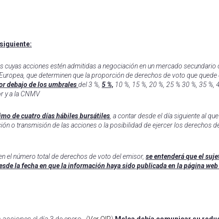
rtir
siguiente:
s cuyas acciones estén admitidas a negociación en un mercado secundario o
 Europea, que determinen que la proporción de derechos de voto que quede
or debajo de los umbrales
del 3 %,
5 %,
10 %, 15 %, 20 %, 25 % 30 %, 35 %, 
or y a la CNMV
mo de cuatro días hábiles bursátiles
, a contar desde el día siguiente al que
ón o transmisión de las acciones o la posibilidad de ejercer los derechos d
en el número total de derechos de voto del emisor,
se entenderá que el suje
de la fecha en que la información haya sido publicada en la página web 
 acciones el día 3 de enero. (
Ver OIR
)
Melca debía comunicar su redu