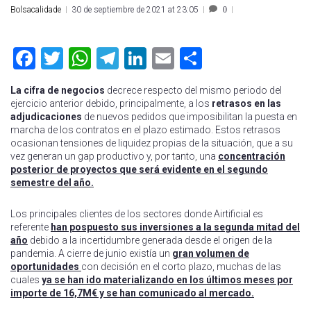
Bolsacalidade
30 de septiembre de 2021 at 23:05
0
Facebook
Twitter
WhatsApp
Telegram
LinkedIn
Email
Compartir
La cifra de negocios
decrece respecto del mismo periodo del
ejercicio anterior debido, principalmente, a los
retrasos en las
adjudicaciones
de nuevos pedidos que imposibilitan la puesta en
marcha de los contratos en el plazo estimado. Estos retrasos
ocasionan tensiones de liquidez propias de la situación, que a su
vez generan un gap productivo y, por tanto, una
concentración
posterior de proyectos que será evidente en el segundo
semestre del año.
Los principales clientes de los sectores donde Airtificial es
referente
han pospuesto sus inversiones a la segunda mitad del
año
debido a la incertidumbre generada desde el origen de la
pandemia. A cierre de junio existía un
gran volumen de
oportunidades
con decisión en el corto plazo, muchas de las
cuales
ya se han ido materializando en los últimos meses por
importe de 16,7M€ y se han comunicado al mercado.