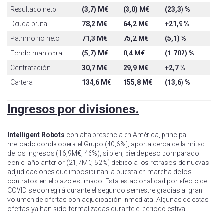
Resultado neto
(3,7)
M€
(3,0)
M€
(23,3)
%
Deuda bruta
78,2
M€
64,2
M€
+21,9
%
Patrimonio neto
71,3
M€
75,2
M€
(5,1)
%
Fondo maniobra
(5,7)
M€
0,4
M€
(1.702)
%
Contratación
30,7
M€
29,9
M€
+2,7
%
Cartera
134,6
M€
155,8
M€
(13,6)
%
Ingresos por divisiones.
Intelligent Robots
con alta presencia en América, principal
mercado donde opera el Grupo (40,6%), aporta cerca de la mitad
de los ingresos (16,9M€; 46%), si bien, pierde peso comparado
con el año anterior (21,7M€; 52%) debido a los retrasos de nuevas
adjudicaciones que imposibilitan la puesta en marcha de los
contratos en el plazo estimado. Esta estacionalidad por efecto del
COVID se corregirá durante el segundo semestre gracias al gran
volumen de ofertas con adjudicación inmediata. Algunas de estas
ofertas ya han sido formalizadas durante el periodo estival.