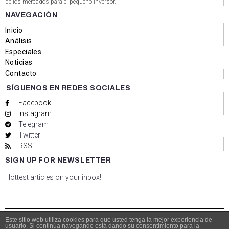
de los mercados para el pequeño inversor.
NAVEGACIÓN
Inicio
Análisis
Especiales
Noticias
Contacto
SÍGUENOS EN REDES SOCIALES
Facebook
Instagram
Telegram
Twitter
RSS
SIGN UP FOR NEWSLETTER
Hottest articles on your inbox!
Este sitio web utiliza cookies para que usted tenga la mejor experiencia de
usuario. Si continúa navegando está dando su consentimiento para la