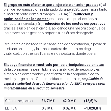
El grupo es más eficiente que el ejercicio anterior gracias
(i) al
plan de reorganización implantado durante 2020, que mejora tanto
el margen bruto como el margen EBITDA; (ii)
reducción y
optimización de los costes
asociados a la producción y a la
estructura indirecta; y (iii)
reducción de los costes corporativos
gracias a un plan de eficiencia, aplicando una mejora continua de
los procesos de gestión y soporte a las áreas de negocio.
Recuperación basada en la capacidad de contratación, a pesar de
la situación actual, y la amplia cartera de contratos de gran
visibilidad, con clientes líderes en los sectores donde operan.
El apoyo financiero mostrado por los principales accionistas
de la compañía ha permitido la sostenibilidad del negocio y es
símbolo de compromiso y confianza en la compañía a corto,
medio y largo plazo. Otras medidas estructurales,
ampliación de
capital y solicitud de ayuda financiera a fondo SEPI, se espera sean
implementadas en el segundo semestre
Cifra de negocios
36,7
M€
42,0
M€
(12,6)
%
EBITDA
0,3
M€
0,02
M€
+1.020,8
%