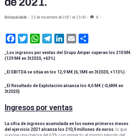
de 2021.
Bolsacalidade
23 de noviembre de 2021 at 23:00
0
Facebook
Twitter
WhatsApp
Telegram
LinkedIn
Email
Compartir
_Los ingresos por ventas del Grupo Amper superan los 210 M€
(129 M€ en 3t2020, +63%)
_El EBITDA se sitúa en los 12,9 M€ (6,1M€ en 3t2020, +113%)
_El Resultado de Explotación alcanza los 4,6 M€ (-0,6M€ en
3t2020)
Ingresos por ventas
La cifra de ingresos acumulada en los nueve primeros meses
del ejercicio 2021 alcanza los 210,9 millones de euros
, lo que
supone una mejora del 63% con respecto al mismo periodo del