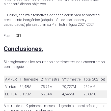
alcanzará dichos objetivos.
El Grupo, analiza alternativas de financiación para acometer el
crecimiento inorgánico (adquisición de sociedades y
capacidades) planteado en su Plan Estratégico 2021-2024.
Fuente:
OIR
Conclusiones.
Si desglosamos los resultados por trimestres nos encontramos
con lo siguiente:
AMPER
1º trimestre
2º trimestre
3º trimestre
Total 2021 (e)
Ventas
64,48M
75,71M
70,727M
262M €
EBITDA
3,135M
5,204M
4,546M
23,6M €
A cierre de los 9 primeros meses del ejercicio necesitaría lograr lo
siguiente para cumplir objetivos: