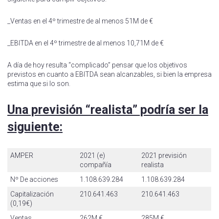
_Ventas en el 4º trimestre de al menos 51M de €
_EBITDA en el 4º trimestre de al menos 10,71M de €
A día de hoy resulta “complicado” pensar que los objetivos
previstos en cuanto a EBITDA sean alcanzables, si bien la empresa
estima que si lo son.
Una previsión “realista” podría ser la
siguiente:
AMPER
2021 (e)
2021 previsión
compañía
realista
Nº De acciones
1.108.639.284
1.108.639.284
Capitalización
210.641.463
210.641.463
(0,19€)
Ventas
262M €
285M €