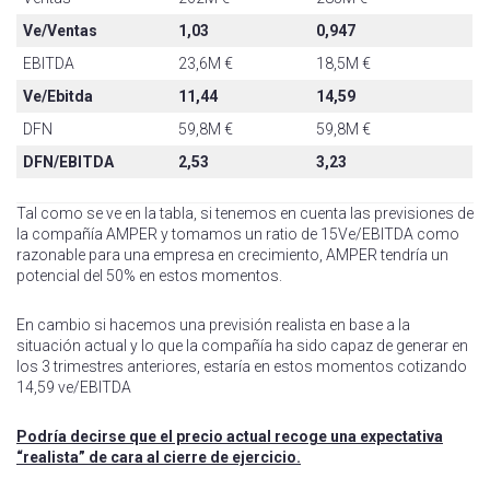
Ve/Ventas
1,03
0,947
EBITDA
23,6M €
18,5M €
Ve/Ebitda
11,44
14,59
DFN
59,8M €
59,8M €
DFN/EBITDA
2,53
3,23
Tal como se ve en la tabla, si tenemos en cuenta las previsiones de
la compañía AMPER y tomamos un ratio de 15Ve/EBITDA como
razonable para una empresa en crecimiento, AMPER tendría un
potencial del 50% en estos momentos.
En cambio si hacemos una previsión realista en base a la
situación actual y lo que la compañía ha sido capaz de generar en
los 3 trimestres anteriores, estaría en estos momentos cotizando
14,59 ve/EBITDA
Podría decirse que el precio actual recoge una expectativa
“realista” de cara al cierre de ejercicio.