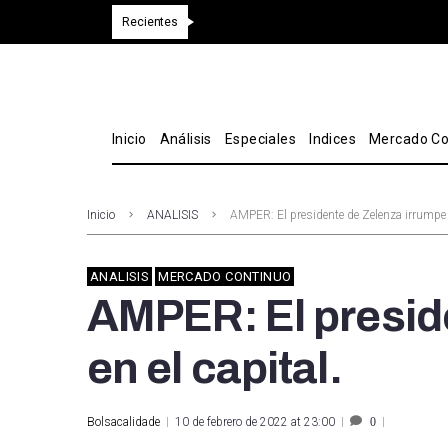
Recientes
Inicio
Análisis
Especiales
Indices
Mercado Co
Inicio
ANALISIS
AMPER: El presidente de Zelenza irrumpe e
ANALISIS
MERCADO CONTINUO
AMPER: El presid
en el capital.
Bolsacalidade
10 de febrero de 2022 at 23:00
0