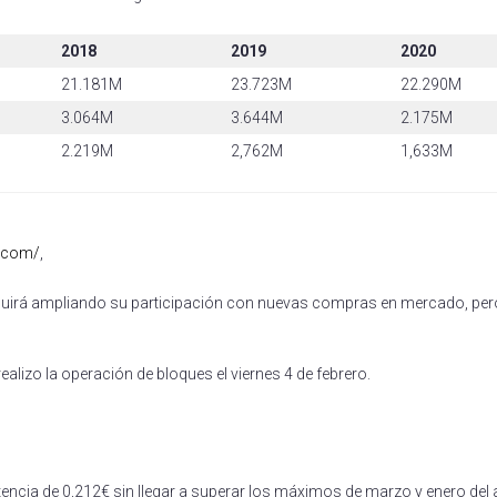
2018
2019
2020
21.181M
23.723M
22.290M
3.064M
3.644M
2.175M
2.219M
2,762M
1,633M
a.com/
,
eguirá ampliando su participación con nuevas compras en mercado, per
ealizo la operación de bloques el viernes 4 de febrero.
encia de 0,212€ sin llegar a superar los máximos de marzo y enero del