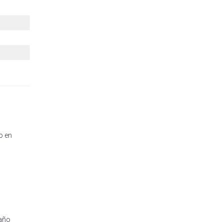
o en
 año