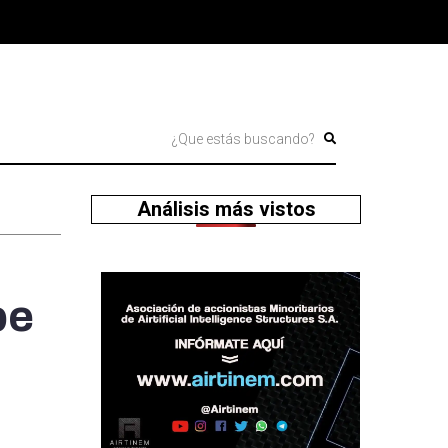
Análisis más vistos
pe