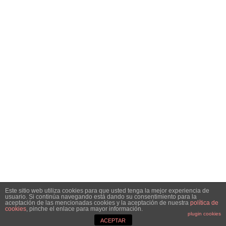
Inicio
Análisis
Especiales
Noticias
Contacto
SÍGUENOS EN REDES SOCIALES
Facebook
Instagram
Telegram
Twitter
RSS
SIGN UP FOR NEWSLETTER
Hottest articles on your inbox!
Este sitio web utiliza cookies para que usted tenga la mejor experiencia de
usuario. Si continúa navegando está dando su consentimiento para la
© Copyright 2021 Bolsacalidade Contacto
info@bolsacalidade.es
aceptación de las mencionadas cookies y la aceptación de nuestra
política de
cookies
, pinche el enlace para mayor información.
Aviso Legal
plugin cookies
ACEPTAR