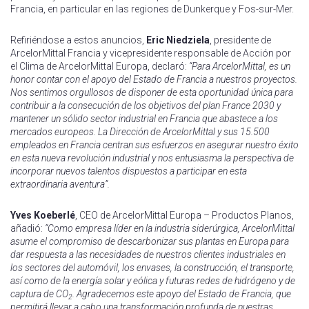
Francia, en particular en las regiones de Dunkerque y Fos-sur-Mer.
Refiriéndose a estos anuncios,
Eric Niedziela
, presidente de
ArcelorMittal Francia y vicepresidente responsable de Acción por
el Clima de ArcelorMittal Europa, declaró:
“Para ArcelorMittal, es un
honor contar con el apoyo del Estado de Francia a nuestros proyectos.
Nos sentimos orgullosos de disponer de esta oportunidad única para
contribuir a la consecución de los objetivos del plan France 2030 y
mantener un sólido sector industrial en Francia que abastece a los
mercados europeos. La Dirección de ArcelorMittal y sus 15.500
empleados en Francia centran sus esfuerzos en asegurar nuestro éxito
en esta nueva revolución industrial y nos entusiasma la perspectiva de
incorporar nuevos talentos dispuestos a participar en esta
extraordinaria aventura”.
Yves Koeberlé
, CEO de ArcelorMittal Europa – Productos Planos,
añadió:
“Como empresa líder en la industria siderúrgica, ArcelorMittal
asume el compromiso de descarbonizar sus plantas en Europa para
dar respuesta a las necesidades de nuestros clientes industriales en
los sectores del automóvil, los envases, la construcción, el transporte,
así como de la energía solar y eólica y futuras redes de hidrógeno y de
captura de CO
. Agradecemos este apoyo del Estado de Francia, que
2
permitirá llevar a cabo una transformación profunda de nuestras