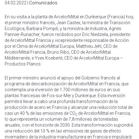
04.02.2022 |
Comunicados
En su visita a la planta de ArcelorMittal en Dunkerque (Francia) hoy,
el primer ministro francés, Jean Castex, la ministra de Transición
Ecológica, Barbara Pompili, y la ministra de Industria, Agnès
Pannier-Runacher, fueron recibidos por Eric Niedziela, presidente
de ArcelorMittal Francia y vicepresidente responsable de Acción
por el Clima de ArcelorMittal Europa, Matthieu Jehl, CEO de
ArcelorMittal Francia, Bruno Ribo, CEO de ArcelorMittal
Méditerranée, e Yves Koeberlé, CEO de ArcelorMittal Europa –
Productos Planos.
El primer ministro anunció el apoyo del Gobierno francés al
programa de descarbonización de ArcelorMittal en Francia, que
contempla una inversión de 1.700 millones de euros en sus
plantas francesas de Fos-sur-Mer y Dunkerque. Esta inversión
permitirá llevar a cabo una profunda transformación de la
producción de acero en Francia y alcanzar una reducción total de
casi un 40 % de las emisiones de CO
de ArcelorMittal en Francia,
2
lo que representa un volumen de 7,8 millones de toneladas
anuales, con el horizonte de 2030. Esta transformación supondrá
una reducción del 10 % en las emisiones de gases de efecto
invernadero de la industria manufacturera en Francia e impulsará