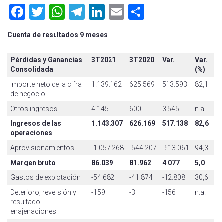
Facebook
Twitter
WhatsApp
Telegram
LinkedIn
Email
Compartir
Cuenta de resultados 9 meses
Pérdidas y Ganancias
3T2021
3T2020
Var.
Var.
Consolidada
(%)
Importe neto de la cifra
1.139.162
625.569
513.593
82,1
de negocio
Otros ingresos
4.145
600
3.545
n.a.
Ingresos de las
1.143.307
626.169
517.138
82,6
operaciones
Aprovisionamientos
-1.057.268
-544.207
-513.061
94,3
Margen bruto
86.039
81.962
4.077
5,0
Gastos de explotación
-54.682
-41.874
-12.808
30,6
Deterioro, reversión y
-159
-3
-156
n.a.
resultado
enajenaciones