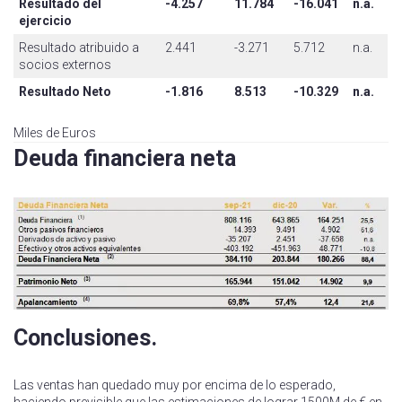
Resultado del
-4.257
11.784
-16.041
n.a.
ejercicio
Resultado atribuido a
2.441
-3.271
5.712
n.a.
socios externos
Resultado Neto
-1.816
8.513
-10.329
n.a.
Miles de Euros
Deuda financiera neta
Conclusiones.
Las ventas han quedado muy por encima de lo esperado,