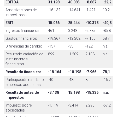
EBITDA
31.198
40.085
-8.887
-22,2
Amortizaciones de
-16.132
-14.641
-1.491
10,2
inmovilizado
EBIT
15.066
25.444
-10.378
-40,8
Ingresos financieros
461
3.248
-2.787
-85,8
Gastos financieros
-19.367
-12.202
-7.165
58,7
Diferencias de cambio
-157
-35
-122
n.a.
Resultado variación de
899
-1.209
2.108
n.a.
instrumentos
financieros
Resultado financiero
-18.164
-10.198
-7.966
78,1
Participación resultado
-40
-48
8
-16,7
empresas asociadas
Resultado antes de
-3.138
15.198
-18.336
n.a.
impuestos
Impuesto sobre
-1.119
-3.414
2.295
-67,2
sociedades