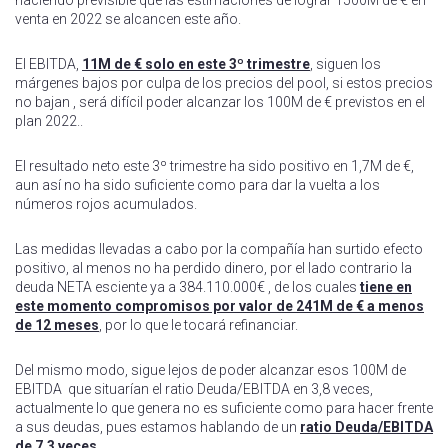
haciendo previsible que las estimaciones de lograr 1500M de € en
venta en 2022 se alcancen este año.
El EBITDA,
11M de € solo en este 3º trimestre
, siguen los
márgenes bajos por culpa de los precios del pool, si estos precios
no bajan , será difícil poder alcanzar los 100M de € previstos en el
plan 2022..
El resultado neto este 3º trimestre ha sido positivo en 1,7M de €,
aun así no ha sido suficiente como para dar la vuelta a los
números rojos acumulados.
Las medidas llevadas a cabo por la compañía han surtido efecto
positivo, al menos no ha perdido dinero, por el lado contrario la
deuda NETA esciente ya a 384.110.000€ , de los cuales
tiene en
este momento compromisos por valor de 241M de € a menos
de 12 meses
, por lo que le tocará refinanciar.
Del mismo modo, sigue lejos de poder alcanzar esos 100M de
EBITDA que situarían el ratio Deuda/EBITDA en 3,8 veces,
actualmente lo que genera no es suficiente como para hacer frente
a sus deudas, pues estamos hablando de un
ratio Deuda/EBITDA
de 7,3 veces.