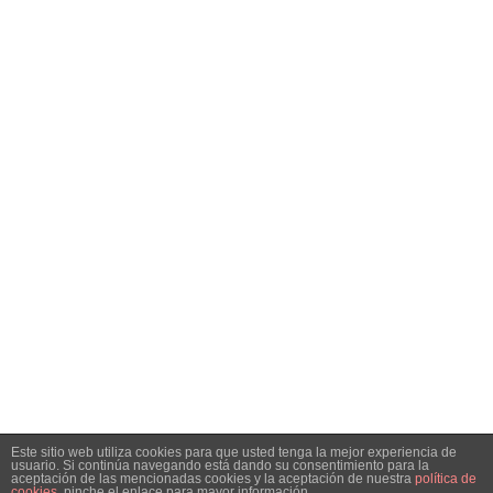
NAVEGACIÓN
Inicio
Análisis
Especiales
Noticias
Contacto
SÍGUENOS EN REDES SOCIALES
Facebook
Instagram
Telegram
Twitter
RSS
SIGN UP FOR NEWSLETTER
Hottest articles on your inbox!
Este sitio web utiliza cookies para que usted tenga la mejor experiencia de
usuario. Si continúa navegando está dando su consentimiento para la
© Copyright 2021 Bolsacalidade Contacto
info@bolsacalidade.es
aceptación de las mencionadas cookies y la aceptación de nuestra
política de
cookies
, pinche el enlace para mayor información.