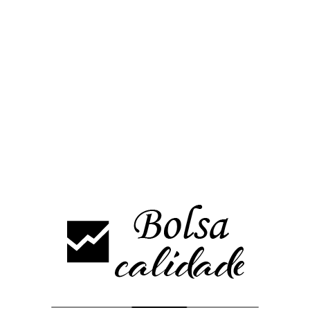
Para próximos días el nuevo soporte queda fijado en 1,58€ que fue
el máximo anterior, siempre que se mantenga por encima de 1,58€
tendría objetivos en 1,80€ y posteriormente 2,16€ y 2,46€
Los plazos los marcará el mercado, pero por ahora esta fuerte y
sin muestras de debilidad.
El MACD como comentábamos había cruzado al alza y continua
ganando altura, el estocástico pese a la subida de hoy no ha
entrado en niveles de sobre compra y el volumen mañana será
decisivo de nuevo para pensar en continuidad del impulso.