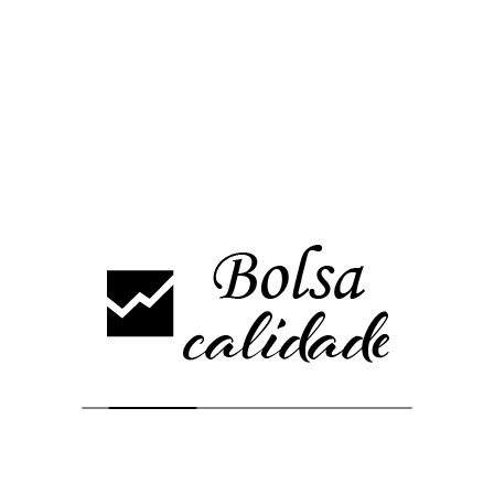
14555 el objetivo lo tiene en la zona del GAP alcista comprendida
entre 14115/13915 puntos.
En caso de romper la zona de 14555 podría volver hacia 14855
puntos.
Dado que esto se esta moviendo por informaciones,
desinformaciones, idas y vueltas, cada día es una lotería, pero de
entrada la sesión no pinta bien, todo apuntaría a GAP a la baja de
continuidad.