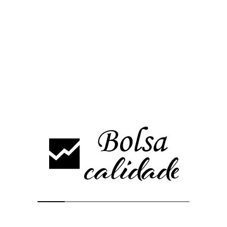
rtir
 en negociaciones llevaron al índice a superar la resistencia de 13850 
r claramente por debajo de la resistencia, en 13628 puntos.
s anteriores, será importante que el índice no pierda mínimos crecient
o el nivel de 13400 puntos existe riesgo de corrección hacia el GAP alc
o podría buscar 14115 puntos y posteriormente 14630/14855, algo que
 reales en las negociaciones.