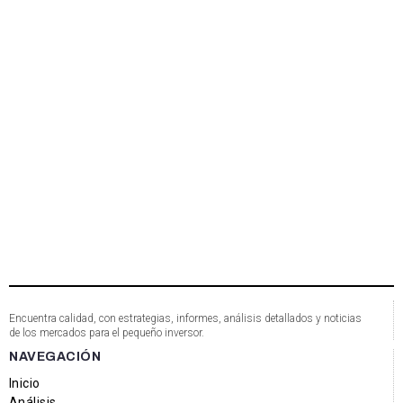
Encuentra calidad, con estrategias, informes, análisis detallados y noticias
de los mercados para el pequeño inversor.
NAVEGACIÓN
Inicio
Análisis