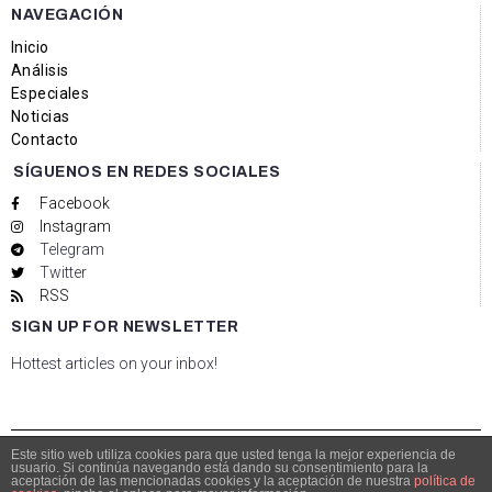
NAVEGACIÓN
Inicio
Análisis
Especiales
Noticias
Contacto
SÍGUENOS EN REDES SOCIALES
Facebook
Instagram
Telegram
Twitter
RSS
SIGN UP FOR NEWSLETTER
Hottest articles on your inbox!
Este sitio web utiliza cookies para que usted tenga la mejor experiencia de
usuario. Si continúa navegando está dando su consentimiento para la
© Copyright 2021 Bolsacalidade Contacto
info@bolsacalidade.es
aceptación de las mencionadas cookies y la aceptación de nuestra
política de