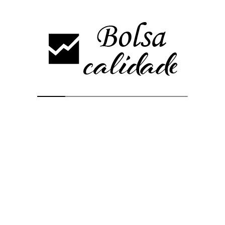
BALANCE A CIERRE DEL SEMESTRE
El Consejo de Administración continúa trabajando en un plan de
viabilidad que pueda garantizar la continuidad del Grupo Ezentis,
habiendo recibido apoyo, tanto por parte de su principal cliente,
como de las entidades financieras.