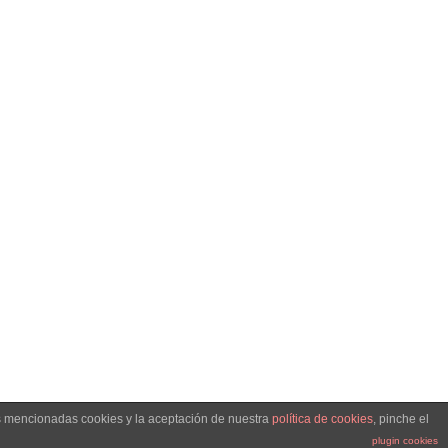
SLETTER
r inbox!
as mencionadas cookies y la aceptación de nuestra
política de cookies
, pinche el
plugin cookies