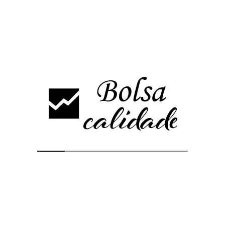
Ingresos de pasaje
2.655
459
n.s.
Total ingresos
3.435
968
n.s.
Pérdida de las operaciones
(731)
(1.077)
(32,1)%
Pérdida después de impuestos
(787)
(1.074)
(26,7)%
Pérdida básica por acción
(15,9)
(21,6)
(26,4)%
(céntimos de €)
Efectivo y depósitos
8.184
7.943
3,0 %
2
remunerados
2
Deudas financieras
19.777
19.610
0,9 %
1
Medidas alternativas de
2022
2021
Incr./(dism.)
rendimiento (millones de
euros)
Ingresos de pasaje antes de
2.655
454
n.s.
partidas excepcionales
Total ingresos antes de partidas
3.435
963
n.s.
excepcionales
Pérdida de las operaciones
(754)
(1.144)
(34,1)%