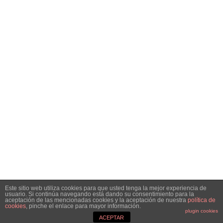
Inicio
Análisis
Especiales
Noticias
Contacto
SÍGUENOS EN REDES SOCIALES
Facebook
Instagram
Telegram
Twitter
RSS
SIGN UP FOR NEWSLETTER
Hottest articles on your inbox!
Este sitio web utiliza cookies para que usted tenga la mejor experiencia de
usuario. Si continúa navegando está dando su consentimiento para la
© Copyright 2021 Bolsacalidade Contacto
info@bolsacalidade.es
aceptación de las mencionadas cookies y la aceptación de nuestra
política de
cookies
, pinche el enlace para mayor información.
Aviso Legal
plugin cookies
ACEPTAR