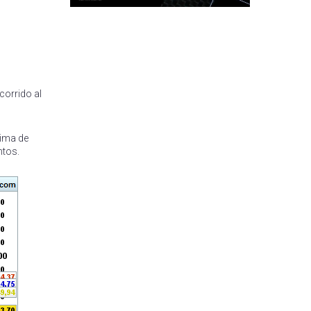
corrido al
cima de
ntos.