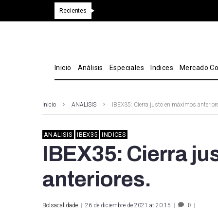
Recientes
Inicio
Análisis
Especiales
Indices
Mercado Co
Inicio
ANALISIS
IBEX35: Cierra justo en máximos anterior
ANALISIS
IBEX35
INDICES
IBEX35: Cierra j
anteriores.
Bolsacalidade
26 de diciembre de 2021 at 20:15
0