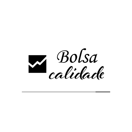
Tanto el MACD como el estocástico se encuentran en este
momento a punto de marcar señal de venta, aunque de momento
no ha ocurrido, la sesión de este miércoles será decisiva.