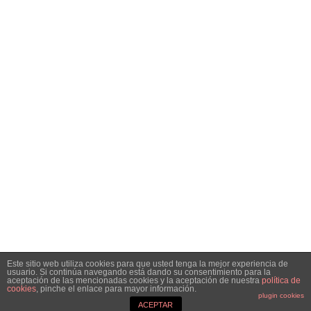
Inicio
Análisis
Especiales
Noticias
Contacto
SÍGUENOS EN REDES SOCIALES
Facebook
Instagram
Telegram
Twitter
RSS
SIGN UP FOR NEWSLETTER
Hottest articles on your inbox!
Este sitio web utiliza cookies para que usted tenga la mejor experiencia de
usuario. Si continúa navegando está dando su consentimiento para la
© Copyright 2021 Bolsacalidade Contacto
info@bolsacalidade.es
aceptación de las mencionadas cookies y la aceptación de nuestra
política de
cookies
, pinche el enlace para mayor información.
Aviso Legal
plugin cookies
ACEPTAR