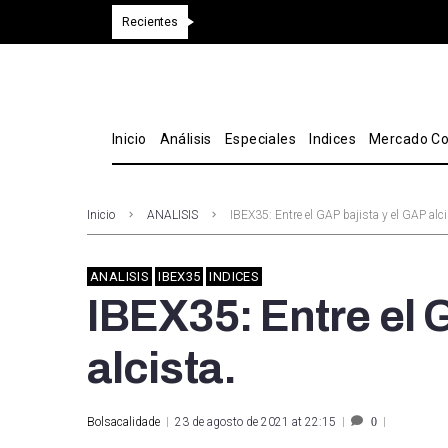
Recientes
Inicio
Análisis
Especiales
Indices
Mercado Co
Inicio
ANALISIS
IBEX35: Entre el GAP bajista y el GAP alci
ANALISIS
IBEX35
INDICES
IBEX35: Entre el 
alcista.
Bolsacalidade
23 de agosto de 2021 at 22:15
0