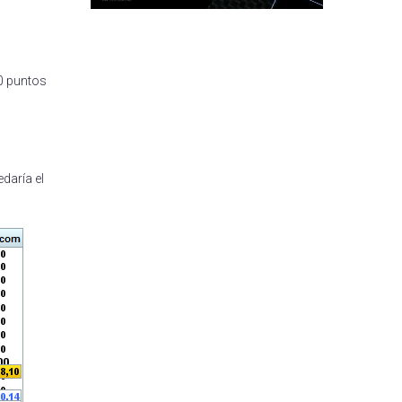
00 puntos
daría el