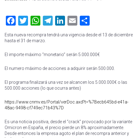
Facebook
Twitter
WhatsApp
Telegram
LinkedIn
Email
Compartir
Esta nueva recompra tendrá una vigencia desde el 13 de diciembre
hasta el 31 de marzo.
El importe máximo “monetario” serán 5.000.000€
El numero máximo de acciones a adquirir serán 500.000.
El programa finalizará una vez se alcancen los 5.000.000€ o las
500.000 acciones (lo que ocurra antes)
https://www.cnmv.es/Portal/verDoc.axd?t=%7Becb645bd-e41a-
48ac-9498-cf749ec71b43%7D
Es una noticia positiva, desde el “crack” provocado por la variante
Omicron en España, el precio pierde un 8% aproximadamente.
Desde entonces la empresa agoto el plan de recompra anterior y