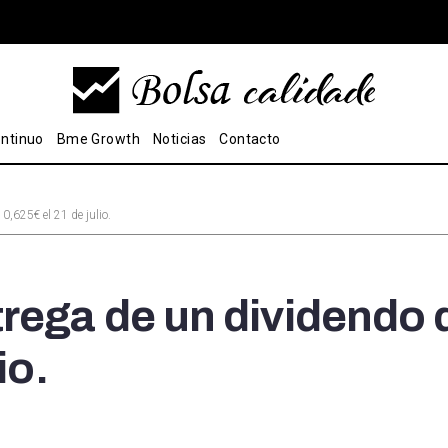
ntinuo
Bme Growth
Noticias
Contacto
,625€ el 21 de julio.
rega de un dividendo 
io.