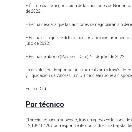
− Último día de negociación de las acciones de Neinor con 
de 2022.
− Fecha desde la que las acciones se negociarán sin derech
− Fecha en la que se determinan los accionistas inscritos 
julio de 2022.
− Fecha de abono (Payment Date): 21 de julio de 2022.
La devolución de aportaciones se realizará a través de 
y Liquidación de Valores, S.A.U. (Iberclear) pone a dispos
Fuente:
OIR
Por técnico
El precio continua subiendo, tras un apoyo en la zona de 
12,10€/12,20€ correspondiente con la directriz bajista 