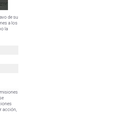
tavo de su
ones a los
bo la
nsmisiones
se
aciones
r acción,