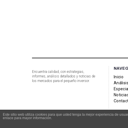
NAVE
Encuentra calidad, con estrategias,
informes, análisis detallados y noticias de
Inicio
los mercados para el pequeño inversor.
Análisi
Especia
Noticia
Contac
Este sitio web utiliza cookies para que usted tenga la mejor experiencia de us
enlace para mayor información.
© Copyright 2021 Bolsacalidade Contacto
info@bolsacali