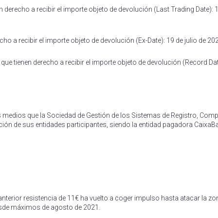
derecho a recibir el importe objeto de devolución (Last Trading Date): 1
o a recibir el importe objeto de devolución (Ex-Date): 19 de julio de 20
que tienen derecho a recibir el importe objeto de devolución (Record Dat
los medios que la Sociedad de Gestión de los Sistemas de Registro, Co
ición de sus entidades participantes, siendo la entidad pagadora CaixaBa
anterior resistencia de 11€ ha vuelto a coger impulso hasta atacar la zo
desde máximos de agosto de 2021.