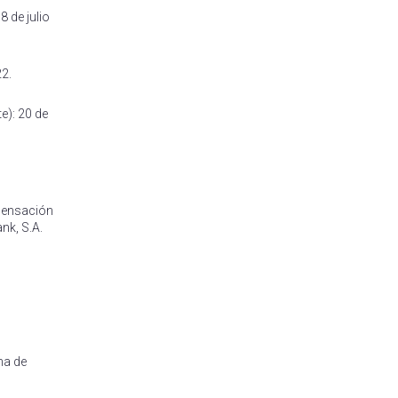
8 de julio
22.
e): 20 de
mpensación
nk, S.A.
na de