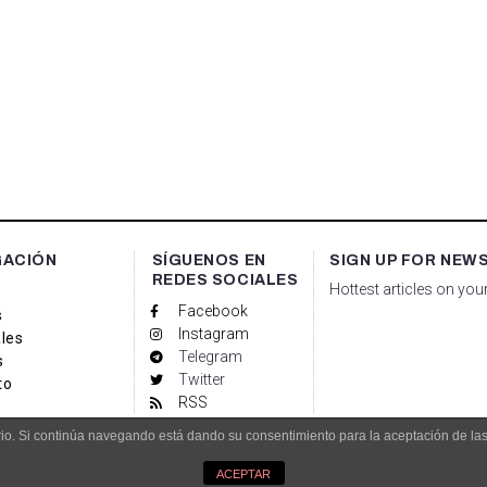
GACIÓN
SÍGUENOS EN
SIGN UP FOR NEW
REDES SOCIALES
Hottest articles on you
Facebook
s
Instagram
les
Telegram
s
Twitter
to
RSS
uario. Si continúa navegando está dando su consentimiento para la aceptación de l
dade.es
Aviso Legal
ACEPTAR