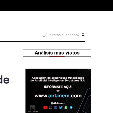
Análisis más vistos
de