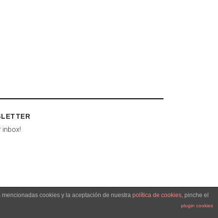
SLETTER
r inbox!
as mencionadas cookies y la aceptación de nuestra
política de cookies
, pinche el
plugin cookies