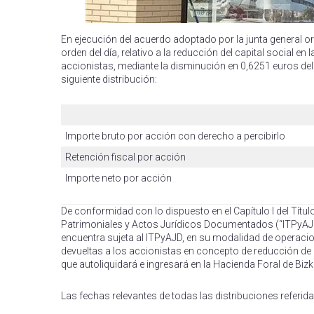
En ejecución del acuerdo adoptado por la junta general ord
orden del día, relativo a la reducción del capital social e
accionistas, mediante la disminución en 0,6251 euros del 
siguiente distribución:
Importe bruto por acción con derecho a percibirlo
Retención fiscal por acción
Importe neto por acción
De conformidad con lo dispuesto en el Capítulo I del Títu
Patrimoniales y Actos Jurídicos Documentados (“ITPyAJD
encuentra sujeta al ITPyAJD, en su modalidad de operacion
devueltas a los accionistas en concepto de reducción de c
que autoliquidará e ingresará en la Hacienda Foral de Bizk
Las fechas relevantes de todas las distribuciones referida