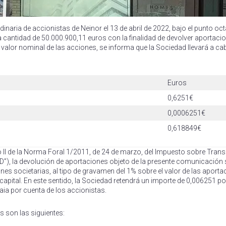
inaria de accionistas de Neinor el 13 de abril de 2022, bajo el punto oc
n la cantidad de 50.000.900,11 euros con la finalidad de devolver aportaci
valor nominal de las acciones, se informa que la Sociedad llevará a ca
Euros
0,6251€
0,0006251€
0,618849€
lo II de la Norma Foral 1/2011, de 24 de marzo, del Impuesto sobre Tra
”), la devolución de aportaciones objeto de la presente comunicación 
es societarias, al tipo de gravamen del 1% sobre el valor de las aport
apital. En este sentido, la Sociedad retendrá un importe de 0,006251 po
aia por cuenta de los accionistas.
s son las siguientes: