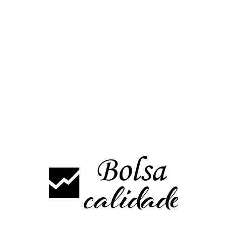
rtir
mas sesiones se ha superado este viernes, además con un volumen de
por encima de 0,65€ que fue la resistencia superada, a partir de ahí ten
rar la misma podría buscar incluso máximos anuales en 0,75€
jornada del viernes, para continuar con las subidas este lunes debería