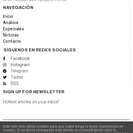
NAVEGACIÓN
Inicio
Análisis
Especiales
Noticias
Contacto
SÍGUENOS EN REDES SOCIALES
Facebook
Instagram
Telegram
Twitter
RSS
SIGN UP FOR NEWSLETTER
Hottest articles on your inbox!
Este sitio web utiliza cookies para que usted tenga la mejor experiencia de
usuario. Si continúa navegando está dando su consentimiento para la
© Copyright 2021 Bolsacalidade Contacto
info@bolsacalidade.es