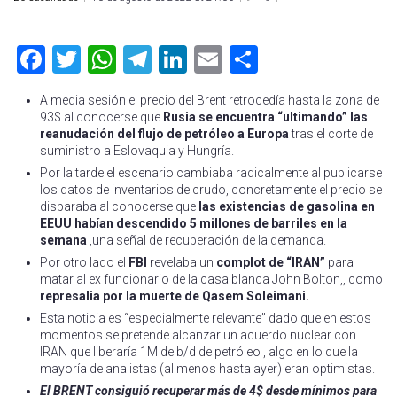
Facebook
Twitter
WhatsApp
Telegram
LinkedIn
Email
Compartir
A media sesión el precio del Brent retrocedía hasta la zona de
93$ al conocerse que
Rusia se encuentra “ultimando” las
reanudación del flujo de petróleo a Europa
tras el corte de
suministro a Eslovaquia y Hungría.
Por la tarde el escenario cambiaba radicalmente al publicarse
los datos de inventarios de crudo, concretamente el precio se
disparaba al conocerse que
las existencias de gasolina en
EEUU habían descendido 5 millones de barriles en la
semana
,una señal de recuperación de la demanda.
Por otro lado el
FBI
revelaba un
complot de “IRAN”
para
matar al ex funcionario de la casa blanca John Bolton,, como
represalia por la muerte de Qasem Soleimani.
Esta noticia es “especialmente relevante” dado que en estos
momentos se pretende alcanzar un acuerdo nuclear con
IRAN que liberaría 1M de b/d de petróleo , algo en lo que la
mayoría de analistas (al menos hasta ayer) eran optimistas.
El BRENT consiguió recuperar más de 4$ desde mínimos para