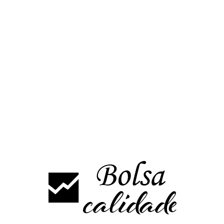
rtir
 y al igual que ha ocurrido con Europa no ha conseguido mantenerse 
 puntos máximos de hoy, superarlos implicaría rebote probablemente has
omplicarian las cosas.