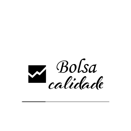
Un cierre por debajo de 3920 puntos complicaría las cosas
pudiendo retroceder hasta la directriz alcista de fondo en 3850
aproximadamente.
El estocástico se encuentran en zona de sobrecompra en estos
momentos y el MACD sigue en positivo.