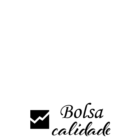
plazo.
En principio este martes el índice debería romper hacia algún lado,
en caso de superar 3708 podría tener rebote hasta la zona de
3840/3900 puntos
Por debajo en caso de perforar 3644 se volvería a desatar el
pánico , siendo posible buscar rápidamente la zona de 3500
puntos.
Hay que indicar que siempre que el índice se mantenga por debajo
de 3900 puntos seguirá bajista.
El estocástico sigue en niveles de sobreventa y el MACD se
mantiene bajista.