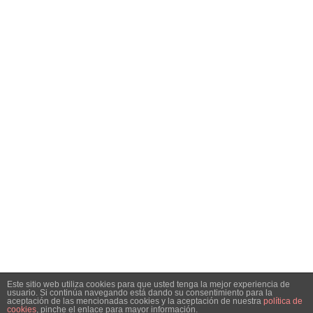
NAVEGACIÓN
Inicio
Análisis
Especiales
Noticias
Contacto
SÍGUENOS EN REDES SOCIALES
Facebook
Instagram
Telegram
Twitter
RSS
SIGN UP FOR NEWSLETTER
Hottest articles on your inbox!
Este sitio web utiliza cookies para que usted tenga la mejor experiencia de
usuario. Si continúa navegando está dando su consentimiento para la
© Copyright 2021 Bolsacalidade Contacto
info@bolsacalidade.es
aceptación de las mencionadas cookies y la aceptación de nuestra
política de
cookies
, pinche el enlace para mayor información.
Aviso Legal