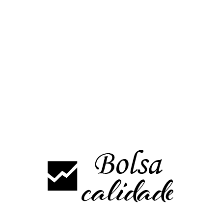
níamos marcado de 4056 puntos, un soporte que se correspondía con l
ista desde mínimos de 2021, no se descartaría incluso un rebote hacia 420
ndice no es capaz de recuperar esta directriz alcista sigue siendo muy pro
o.
na de 4300 puntos.
obreventa , el volumen sigue siendo muy elevado, por encima de la med