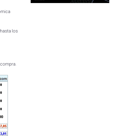
nómica
 hasta los
e compra.