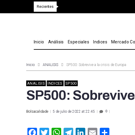
Recientes
Inicio
Análisis
Especiales
Indices
Mercado Co
Inicio
ANALISIS
SP500: Sobrevive a la crisis de Europa
ANALISIS
INDICES
SP500
SP500: Sobrevive 
0
Bolsacalidade
5 de julio de 2022 at 22:45
Facebook
Twitter
WhatsApp
Telegram
LinkedIn
Email
Compa