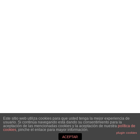
Inicio
Análisis
Especiales
Noticias
Contacto
SÍGUENOS EN REDES SOCIALES
Facebook
Instagram
Telegram
Twitter
RSS
SIGN UP FOR NEWSLETTER
Hottest articles on your inbox!
Este sitio web utiliza cookies para que usted tenga la mejor experiencia de
usuario. Si continúa navegando está dando su consentimiento para la
© Copyright 2021 Bolsacalidade Contacto
info@bolsacalidade.es
aceptación de las mencionadas cookies y la aceptación de nuestra
política de
cookies
, pinche el enlace para mayor información.
Aviso Legal
plugin cookies
ACEPTAR