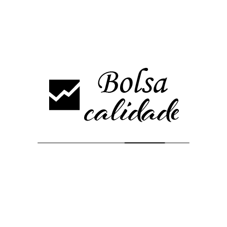
ANALISIS
INDICES
SP500
SP500: Sesión
"extraña" y bajista a la
espera del IPC
El dato de IPP ha estado mas o menos en línea de las previsiones.
IPP Anual 8,5% vs 8,4% estimado , el IPP Core anual 7,2% vs 7,3%
estimado Las…
Bolsacalidade
4 años ago
0
Leer Más
No More Posts
Análisis más vistos