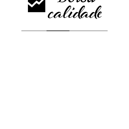
No More Posts
Análisis más vistos
Encuentra calidad, con estrategias, informes, análisis detallados y noticias
de los mercados para el pequeño inversor.