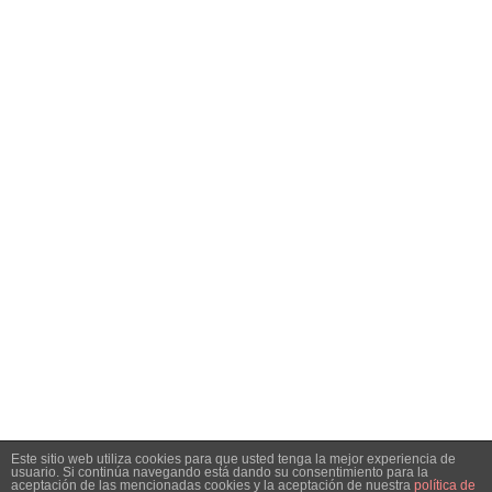
NAVEGACIÓN
Inicio
Análisis
Especiales
Noticias
Contacto
SÍGUENOS EN REDES SOCIALES
Facebook
Instagram
Telegram
Twitter
RSS
SIGN UP FOR NEWSLETTER
Hottest articles on your inbox!
Este sitio web utiliza cookies para que usted tenga la mejor experiencia de
usuario. Si continúa navegando está dando su consentimiento para la
© Copyright 2021 Bolsacalidade Contacto
info@bolsacalidade.es
aceptación de las mencionadas cookies y la aceptación de nuestra
política de