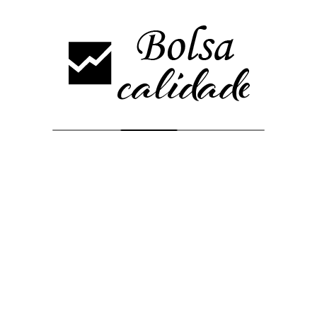
Leave a comment
Send a Comment
Tu dirección de correo electrónico no será publicada.
Los campos obligatorios
están marcados con
*
Comment
Name
*
E-mail
*