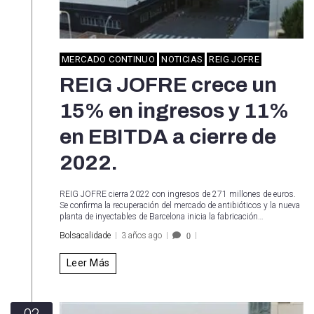
MERCADO CONTINUO
NOTICIAS
REIG JOFRE
REIG JOFRE crece un
15% en ingresos y 11%
en EBITDA a cierre de
2022.
REIG JOFRE cierra 2022 con ingresos de 271 millones de euros.
Se confirma la recuperación del mercado de antibióticos y la nueva
planta de inyectables de Barcelona inicia la fabricación…
Bolsacalidade
3 años ago
0
Leer Más