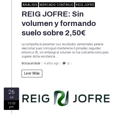
ANALISIS
MERCADO CONTINUO
REIG JOFRE
REIG JOFRE: Sin
volumen y formando
suelo sobre 2,50€
La compañía al presentar sus resultados semestrales parecía
reaccionar pues consiguió mantenerse 6 jornadas seguidas
entorno a 3€, sin embargo el volumen no fue suficiente como para
superar dicha resistencia. …
Bolsacalidade
4 años ago
0
Leer Más
26
Jul
10:05
pm