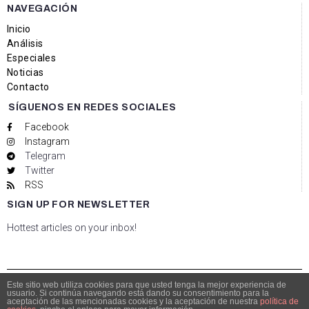
NAVEGACIÓN
Inicio
Análisis
Especiales
Noticias
Contacto
SÍGUENOS EN REDES SOCIALES
Facebook
Instagram
Telegram
Twitter
RSS
SIGN UP FOR NEWSLETTER
Hottest articles on your inbox!
Este sitio web utiliza cookies para que usted tenga la mejor experiencia de
usuario. Si continúa navegando está dando su consentimiento para la
© Copyright 2021 Bolsacalidade Contacto
info@bolsacalidade.es
aceptación de las mencionadas cookies y la aceptación de nuestra
política de