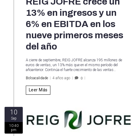
REIG JOFRE crece un
13% en ingresos y un
6% en EBITDA en los
nueve primeros meses
del año
A cierre de septiembre, REIG JOFRE alcanza 195 millones de
euros de ventas, un 13% más que en el mismo período del
añoanterior. Continúa el fuerte crecimiento de las ventas…
Bolsacalidade
4 años ago
0
Leer Más
10
Sep
10:40
pm