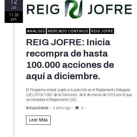
12
Jul
11:35
pm
ANALISIS
MERCADO CONTINUO
REIG JOFRE
REIG JOFRE: Inicia
recompra de hasta
100.000 acciones de
aquí a diciembre.
El Programa estará sujeto a lo previsto en el Reglamento Delegado
(UE) 2016/1052 de la Comisión, de 8 de marzo de 2016 por el que
se completa el Reglamento (UE)…
Bolsacalidade
4 años ago
0
Leer Más