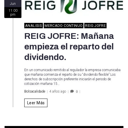
Jun
11:00
pm
ANALISIS
MERCADO CONTINUO
REIG JOFRE
REIG JOFRE: Mañana
empieza el reparto del
dividendo.
En un comunicado remitido al regulador la empresa comunicaba
que mañana comienza el reparto de su “dividendo flexible” Los
derechos de subscripción preferente iniciarán el periodo de
cotización mañana 15…
Bolsacalidade
4 años ago
0
Leer Más