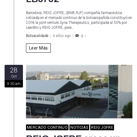
Barcelona, REIG JOFRE, (BME:RJF) compañía farmacéutica
cotizada en el mercado continuo de la bolsaespañola constituyó en
2018 la joint-venture Syna Therapeutics, participada al 50% por
LeanBio y REIG JOFRE, para…
Bolsacalidade
4 años ago
0
Leer Más
28
Oct
9:30 am
MERCADO CONTINUO
NOTICIAS
REIG JOFRE