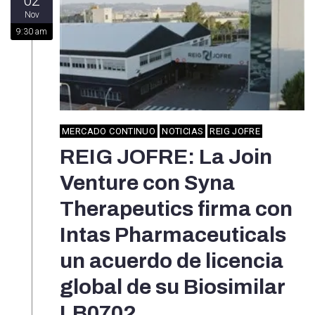
02
Nov
9:30 am
MERCADO CONTINUO
NOTICIAS
REIG JOFRE
REIG JOFRE: La Join
Venture con Syna
Therapeutics firma con
Intas Pharmaceuticals
un acuerdo de licencia
global de su Biosimilar
LB0702