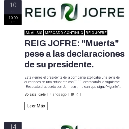
10
Jul
10:00
pm
ANALISIS
MERCADO CONTINUO
REIG JOFRE
REIG JOFRE: "Muerta"
pese a las declaraciones
de su presidente.
Este viernes el presidente de la compañía explicaba una serie de
cuestiones en una entrevista con “EFE” destacando lo siguiente:
_Respecto al acuerdo con Jannsen , indican que sigue “vigente”…
Bolsacalidade
4 años ago
0
Leer Más
14