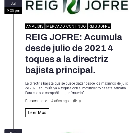
Jul
9:05 pm
ANALISIS
MERCADO CONTINUO
REIG JOFRE
REIG JOFRE: Acumula
desde julio de 2021 4
toques a la directriz
bajista principal.
La directriz bajista que se puede trazar desde los máximos de julio
de 2021 acumula ya 4 toques con el movimiento de esta semana.
Para corto la compañía sigue “muerta”…
Bolsacalidade
4 años ago
0
Leer Más