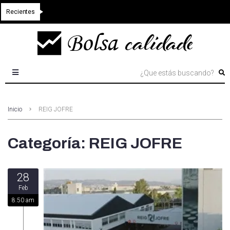
Recientes
Inicio
REIG JOFRE
Categoría:
REIG JOFRE
28
Feb
8:50 am