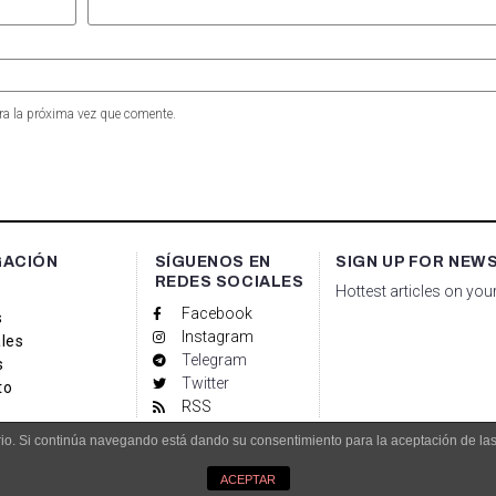
ra la próxima vez que comente.
GACIÓN
SÍGUENOS EN
SIGN UP FOR NEW
REDES SOCIALES
Hottest articles on you
Facebook
s
Instagram
les
Telegram
s
Twitter
to
RSS
uario. Si continúa navegando está dando su consentimiento para la aceptación de l
dade.es
Aviso Legal
ACEPTAR