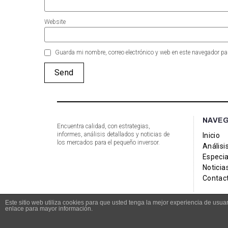
Website
Guarda mi nombre, correo electrónico y web en este navegador pa
NAVE
Encuentra calidad, con estrategias,
informes, análisis detallados y noticias de
Inicio
los mercados para el pequeño inversor.
Análisi
Especia
Noticia
Contac
Este sitio web utiliza cookies para que usted tenga la mejor experiencia de us
enlace para mayor información.
© Copyright 2021 Bolsacalidade Contacto
info@bolsacali