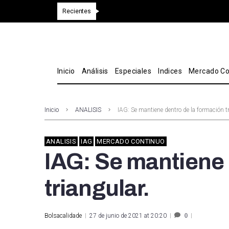
Recientes
Inicio
Análisis
Especiales
Indices
Mercado Co
Inicio
ANALISIS
IAG: Se mantiene dentro de la formación tr
ANALISIS
IAG
MERCADO CONTINUO
IAG: Se mantiene 
triangular.
Bolsacalidade
27 de junio de 2021 at 20:20
0