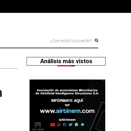
Análisis más vistos
n