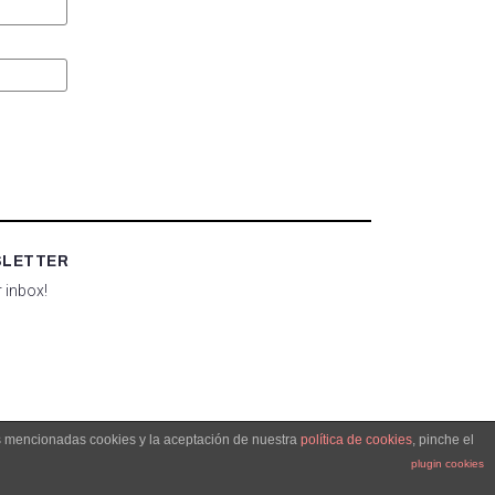
SLETTER
r inbox!
as mencionadas cookies y la aceptación de nuestra
política de cookies
, pinche el
plugin cookies