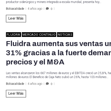
productor siderúrgico y minero integrado a escala mundial, presenta hoy…
Bolsacalidade
4 años ago
0
Leer Más
FLUIDRA
MERCADO CONTINUO
NOTICIAS
Fluidra aumenta sus ventas u
31% gracias a la fuerte dema
precios y el M&A
Las ventas alcanzaron los 667 millones de euros y el EBITDA creció un 25,8%, h
millones de euros.El Beneficio de Caja Neto subió un 26%, hasta 103 millones…
Bolsacalidade
4 años ago
0
Leer Más