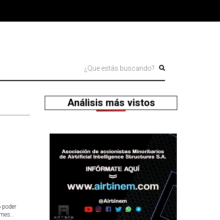
Análisis más vistos
o poder
o mes…