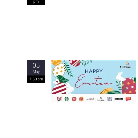
pm
05
May
7:30 pm