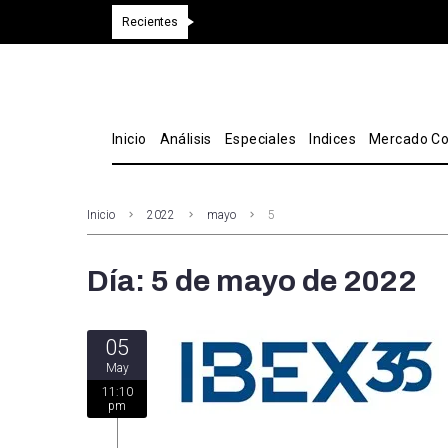
Recientes
Inicio
Análisis
Especiales
Indices
Mercado Co
Inicio
2022
mayo
5
Día:
5 de mayo de 2022
05
May
11:10
pm