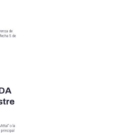
rensa de
fecha 5 de
TDA
stre
ttal” o la
 principal