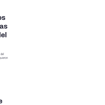
os
tas
del
 del
guieron
e