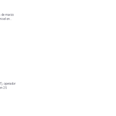
s de marzo
nivel en…
, operador
 en 25