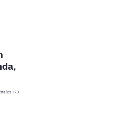
n
nda,
asta los 170