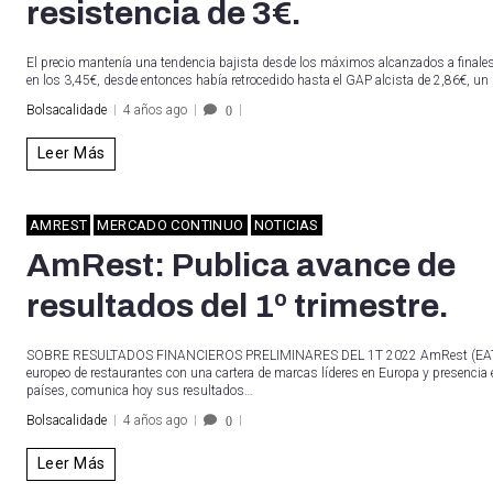
resistencia de 3€.
El precio mantenía una tendencia bajista desde los máximos alcanzados a finale
en los 3,45€, desde entonces había retrocedido hasta el GAP alcista de 2,86€, un 
Bolsacalidade
4 años ago
0
Leer Más
AMREST
MERCADO CONTINUO
NOTICIAS
AmRest: Publica avance de
resultados del 1º trimestre.
SOBRE RESULTADOS FINANCIEROS PRELIMINARES DEL 1T 2022 AmRest (EAT)
europeo de restaurantes con una cartera de marcas líderes en Europa y presencia
países, comunica hoy sus resultados…
Bolsacalidade
4 años ago
0
Leer Más