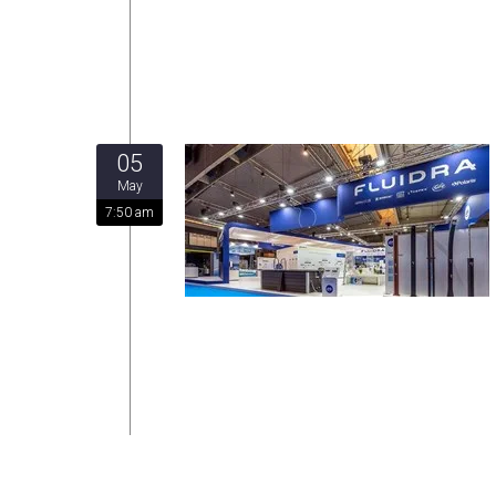
05
May
7:50 am