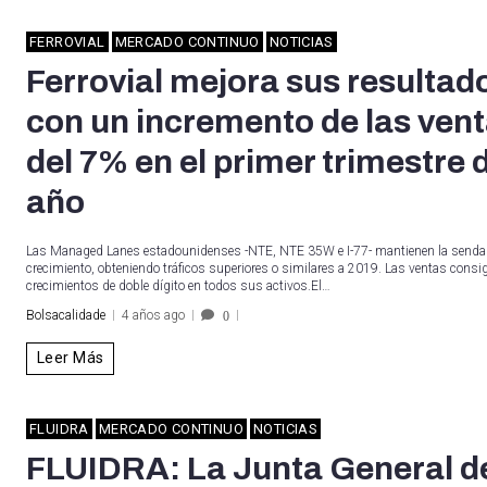
FERROVIAL
MERCADO CONTINUO
NOTICIAS
Ferrovial mejora sus resultad
con un incremento de las ven
del 7% en el primer trimestre 
año
Las Managed Lanes estadounidenses -NTE, NTE 35W e I-77- mantienen la senda
crecimiento, obteniendo tráficos superiores o similares a 2019. Las ventas consi
crecimientos de doble dígito en todos sus activos.El…
Bolsacalidade
4 años ago
0
Leer Más
FLUIDRA
MERCADO CONTINUO
NOTICIAS
FLUIDRA: La Junta General d