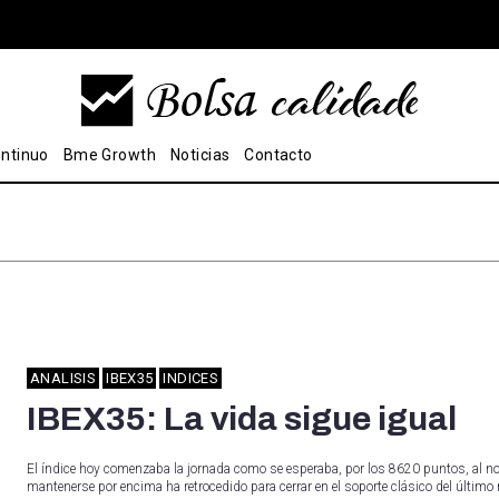
ntinuo
Bme Growth
Noticias
Contacto
ANALISIS
IBEX35
INDICES
IBEX35: La vida sigue igual
El índice hoy comenzaba la jornada como se esperaba, por los 8620 puntos, al n
mantenerse por encima ha retrocedido para cerrar en el soporte clásico del últim