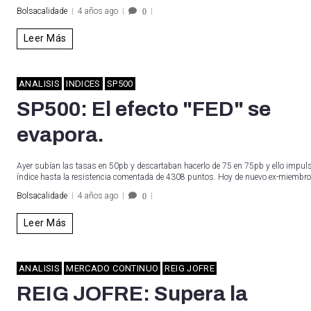
Bolsacalidade
4 años ago
0
Leer Más
ANALISIS
INDICES
SP500
SP500: El efecto "FED" se
evapora.
Ayer subían las tasas en 50pb y descartaban hacerlo de 75 en 75pb y ello impul
índice hasta la resistencia comentada de 4308 puntos. Hoy de nuevo ex-miembr
Bolsacalidade
4 años ago
0
Leer Más
ANALISIS
MERCADO CONTINUO
REIG JOFRE
REIG JOFRE: Supera la