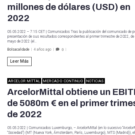
millones de dólares (USD) en
2022
05.05.2022 – 7:15 CET | Comunicados Tras la publicación del comunicado de p
presentación de sus resultados correspondientes al primer trimestre de 2022, de 
mayo de 2022 (el…
Bolsacalidade
4 años ago
0
Leer Más
ARCELOR MITTAL
MERCADO CONTINUO
NOTICIAS
ArcelorMittal obtiene un EBI
de 5080m € en el primer trime
de 2022
05.05.2022 | Comunicados Luxemburgo, – ArcelorMittal (en lo sucesivo “ArcelorMi
“Sociedad”) (MT (Nueva York, Ámsterdam, París, Luxemburgo), MTS (Madrid)), el