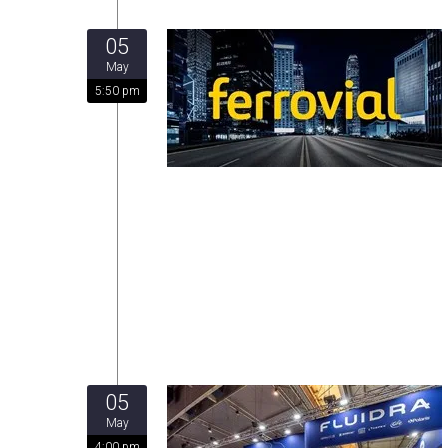
05
May
5:50 pm
05
May
4:00 pm