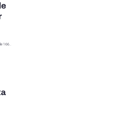
de
r
 de 166…
ta