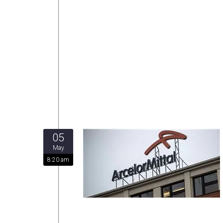
05
May
8:20 am