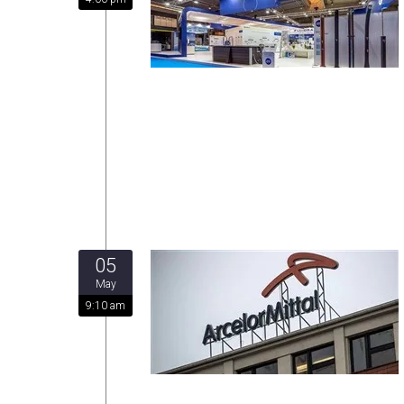
05
May
9:10 am