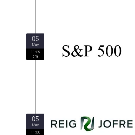
05
May
11:05
pm
05
May
11:00