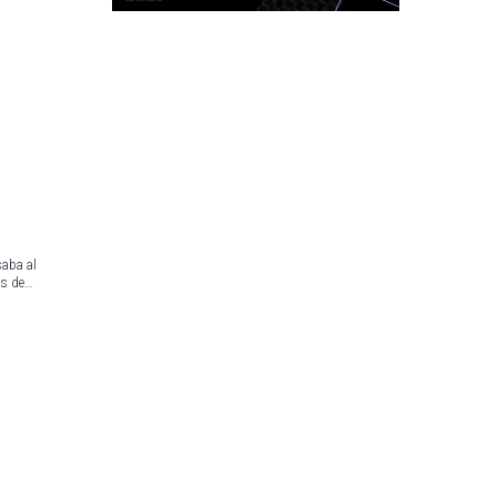
saba al
os de…