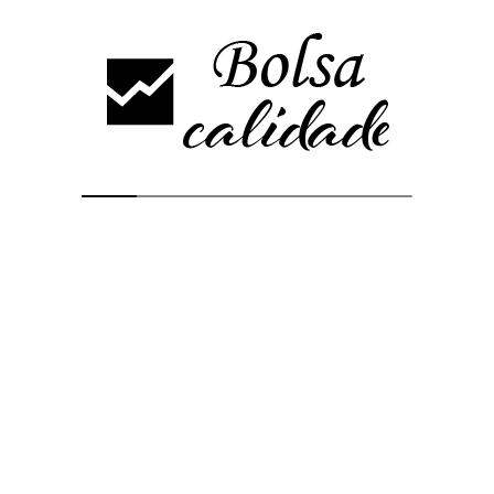
pocos edificios de
oficinas de Europa con
un jardín botánico
propio de 2500 metros
cuadrados
El inmueble, ubicado en una de las zonas empresariales más
consolidadas de Madrid, integra los adelantos tecnológicos más
vanguardistas con un espacio natural privilegiado de 2.500 m² La
Socimi plasma…
Bolsacalidade
4 años ago
0
Leer Más
24
Mar